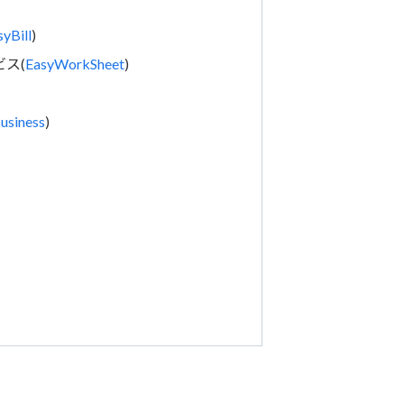
syBill
)
ス(
EasyWorkSheet
)
Business
)