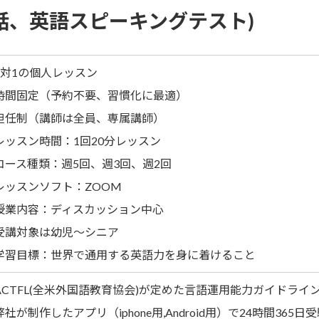
話、英語スピーキングテスト)
1対1の個人レッスン
時間固定（予約不要、習慣化に最適）
担任制（講師は全員、専属講師）
レッスン時間：1回20分レッスン
コース種類：週5回、週3回、週2回
レッスンソフト：ZOOM
授業内容：ディスカッション中心
受講対象は幼児～シニア
学習目標：世界で通用する英語力を身に着けること
ACTFL(全米外国語教育協会)が定めた言語運用能力ガイドライ
社が制作したアプリ（iphone用,Android用）で24時間365日