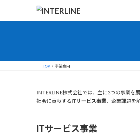
コ
ナ
ン
ビ
テ
ゲ
ン
ー
ツ
シ
へ
ョ
ス
ン
キ
に
ッ
移
TOP
事業案内
プ
動
INTERLINE株式会社では、主に3つの事業
社会に貢献する
ITサービス事業
、企業課題を
ITサービス事業