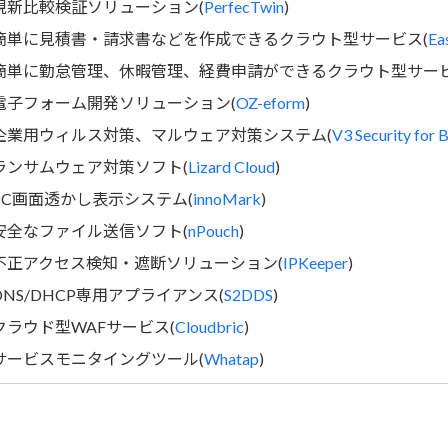
現新比較検証ソリューション(
PerfecTwin
)
簡単に見積書・請求書などを作成できるクラウト型サービス(
Ea
簡単に勤怠管理、休暇管理、経費申請ができるクラウト型サービ
電子フォーム開発ソリューション(
OZ-eform
)
企業用ウィルス対策、マルウェア対策システム(
V3 Security for 
ランサムウェア対策ソフト(
Lizard Cloud
)
PC画面透かし表示システム(
innoMark
)
安全なファイル送信ソフト(
nPouch
)
不正アクセス検知・遮断ソリューション(
IPKeeper
)
DNS/DHCP専用アプライアンス(
S2DDS
)
クラウド型WAFサービス(
Cloudbric
)
サービスモニタイングツール(
Whatap
)