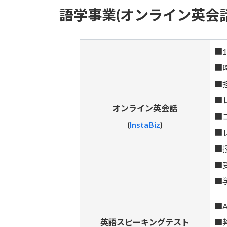
語学事業(オンライン英会
■
■
■
■
オンライン英会話
■
(
InstaBiz
)
■
■
■
■
■
英語スピーキングテスト
■弊