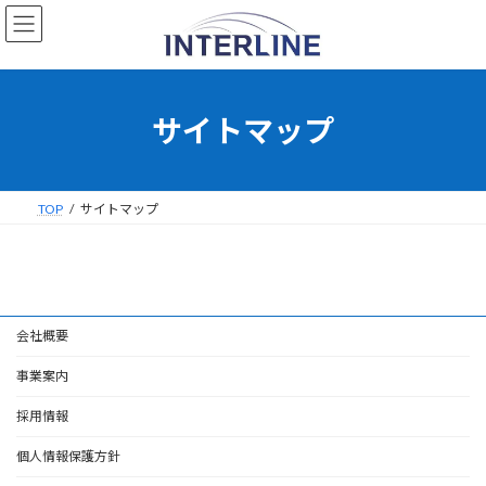
コ
ナ
ン
ビ
テ
ゲ
ン
ー
ツ
シ
へ
ョ
サイトマップ
ス
ン
キ
に
ッ
移
プ
動
TOP
サイトマップ
会社概要
事業案内
採用情報
個人情報保護方針